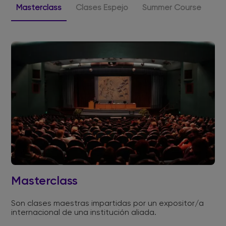
Masterclass
Clases Espejo
Summer Course
Wi
Masterclass
Son clases maestras impartidas por un expositor/a
internacional de una institución aliada.