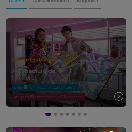
Diseño
Comunicaciones
Negocios
Carrera con bachiller
Arquitectura de
Interiores
Lima:
Semipresencial
A distancia
Arequipa:
Semipresencial
A distancia