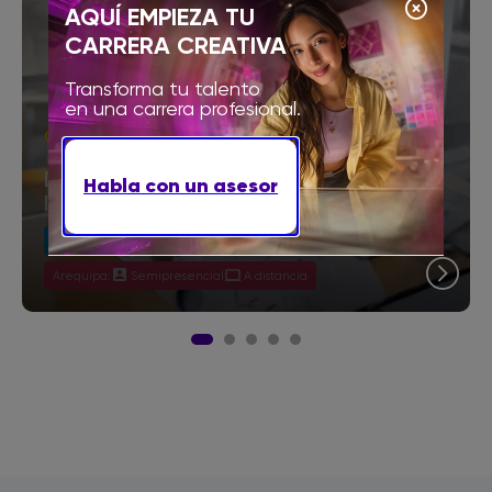
AQUÍ EMPIEZA TU
CARRERA CREATIVA
Transforma tu talento
en una carrera profesional.
Carrera Técnica
Diseño de
Habla con un asesor
Interiores
Lima:
Semipresencial
A distancia
Arequipa:
Semipresencial
A distancia