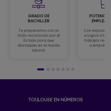
GRADO DE
POTENCIA
BACHILLER
EMPLEABI
Te preparamos con un
Con exposició
título reconocido por el
a logros intern
Estado para que
trabajos reale
destaques en el mundo
a empresas 
laboral.
TOULOUSE EN NÚMEROS