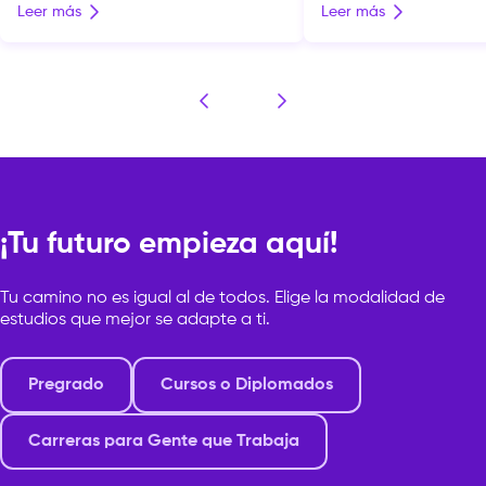
consumidores, detecta
Leer más
Leer más
preocupa elegir una carrera que te dé
reales, define estrategi
salida laboral, que conecte con
posicionar productos o s
tendencias digitales y que te permita
convierte esa propuest
emprender o crecer dentro de una
oportunidades de venta 
organización. En este […]
En un mercado competit
no es solo publicidad, e
que conecta valor con 
¡Tu futuro empieza aquí!
Tu camino no es igual al de todos. Elige la modalidad de
estudios que mejor se adapte a ti.
Pregrado
Cursos o Diplomados
Carreras para Gente que Trabaja