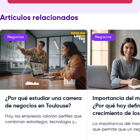
Artículos relacionados
Negocios
Negocios
¿Por qué estudiar una carrera
Importancia del m
de negocios en Toulouse?
¿Por qué hoy defin
crecimiento de lo
Hoy, las empresas valoran perfiles que
combinan estrategia, tecnología y
La importancia del mar
análisis de datos. Si estás por terminar
que permite que un ne
el colegio y estás por decidir tu futuro
con dirección: entiende
profesional, probablemente te