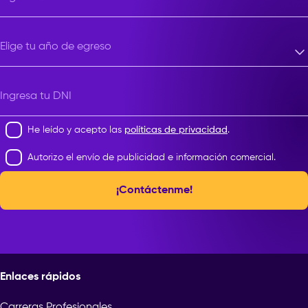
Elige tu año de egreso
Elige tu año de egreso
Ingresa tu DNI
He leído y acepto las
políticas de privacidad
.
Autorizo el envío de publicidad e información comercial.
¡Contáctenme!
Enlaces rápidos
Carreras Profesionales