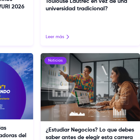
Toulouse Lautrec en vez de una
WURI 2026
universidad tradicional?
Leer más
Noticias
las
¿Estudiar Negocios? Lo que debes
adoras del
saber antes de elegir esta carrera