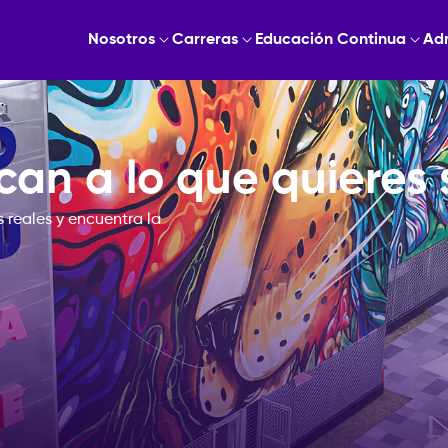
Nosotros
Carreras
Educación Continua
Ad
can a lo que quieres 
 reales y encuentra la