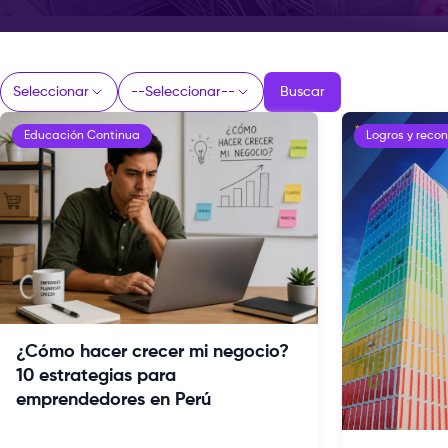
Seleccionar
--Seleccionar--
Buscar
Seleccionar
--Seleccionar--
Educación Continua
Logros y reco
¿Cómo hacer crecer mi negocio?
10 estrategias para
emprendedores en Perú