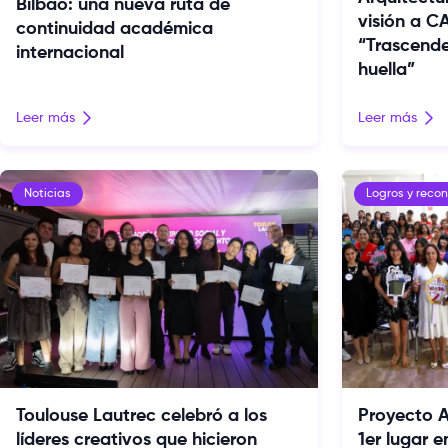
Bilbao: una nueva ruta de
visión a 
continuidad académica
“Trascende
internacional
huella”
Leer más
Leer más
Noticias
Logros y reco
Toulouse Lautrec celebró a los
Proyecto A
líderes creativos que hicieron
1er lugar 