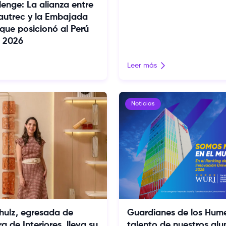
nge: La alianza entre
autrec y la Embajada
 que posicionó al Perú
I 2026
Leer más
Noticias
hulz, egresada de
Guardianes de los Hume
a de Interiores, lleva su
talento de nuestros al