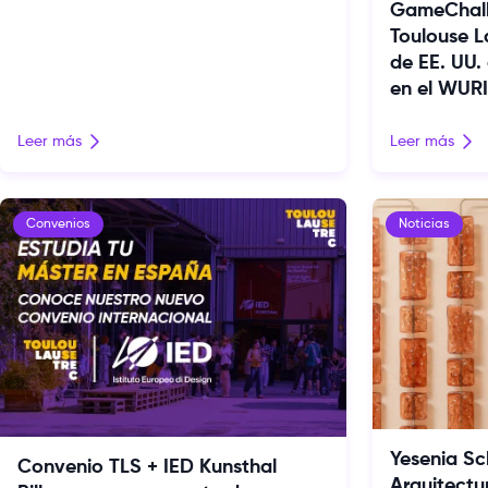
GameChalle
Toulouse L
de EE. UU.
en el WUR
Leer más
Leer más
Convenios
Noticias
Yesenia Sc
Convenio TLS + IED Kunsthal
Arquitectur