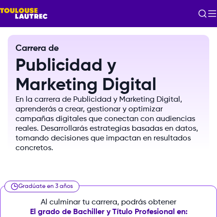
Carrera de
Publicidad y
Marketing Digital
En
la
carrera
de
Publicidad
y
Marketing
Digital,
aprenderás
a
crear,
gestionar
y
optimizar
campañas
digitales
que
conectan
con
audiencias
reales.
Desarrollarás
estrategias
basadas
en
datos,
tomando
decisiones
que
impactan
en
resultados
concretos.
Gradúate en 3 años
Al culminar tu carrera, podrás obtener
El grado de Bachiller y Título Profesional en: