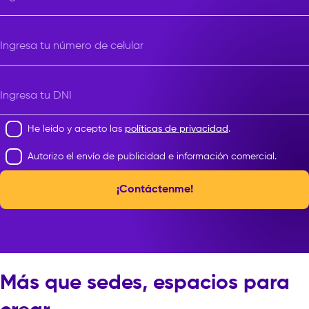
Ingresa tu número de celular
Ingresa tu DNI
He leído y acepto las
políticas de privacidad
.
Autorizo el envío de publicidad e información comercial.
¡Contáctenme!
Más que sedes, espacios para