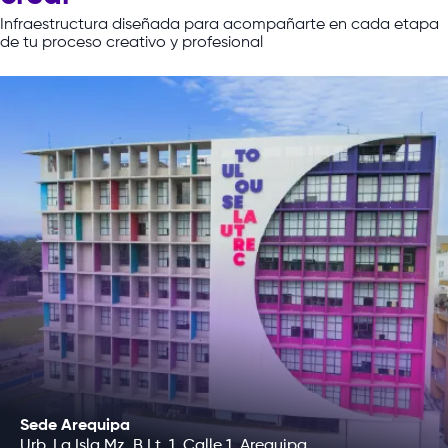
Infraestructura
diseñada
para
acompañarte
en
cada
etapa
de
tu
proceso
creativo
y
profesional
Sede Arequipa
Urb. La Isla Mz. B Lt. 1, Calle 1, Arequipa