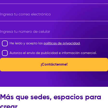
Ingresa tu correo electrónico
Ingresa tu número de celular
He leído y acepto las
políticas de privacidad
.
Autorizo el envío de publicidad e información comercial.
¡Contáctenme!
Más que sedes, espacios para
crear