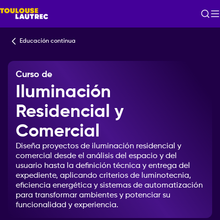
Educación continua
Curso de
Iluminación
Residencial y
Comercial
Diseña
proyectos
de
iluminación
residencial
y
comercial
desde
el
análisis
del
espacio
y
del
usuario
hasta
la
definición
técnica
y
entrega
del
expediente,
aplicando
criterios
de
luminotecnia,
eficiencia
energética
y
sistemas
de
automatización
para
transformar
ambientes
y
potenciar
su
funcionalidad
y
experiencia.