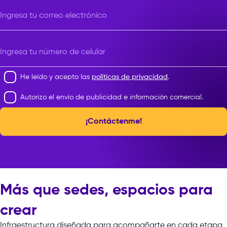
Ingresa tu correo electrónico
Ingresa tu número de celular
He leído y acepto las
políticas de privacidad
.
Autorizo el envío de publicidad e información comercial.
¡Contáctenme!
Más que sedes, espacios para
crear
Infraestructura
diseñada
para
acompañarte
en
cada
etapa