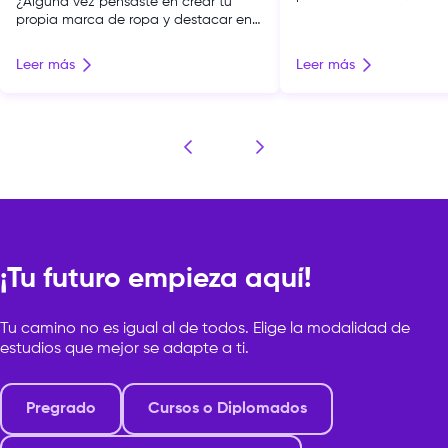
¿Alguna vez pensaste en crear tu
la moda en una carrera
propia marca de ropa y destacar en
futuro? En este artícul
la industria de la moda? Para construir
conocer las principales
una marca no basta con diseñar
Leer más
Leer más
relacionadas con la mo
piezas atractivas; el diseño de modas
oportunidades en el m
abarca muchos otros procesos que
podemos formarnos par
ocurren entre bastidores, como la
un mundo que valora la
promoción, la distribución, la selección
la gestión y la […]
de materiales textiles, el patronaje y
confección, así […]
¡Tu futuro empieza aquí!
Tu camino no es igual al de todos. Elige la modalidad de
estudios que mejor se adapte a ti.
Pregrado
Cursos o Diplomados