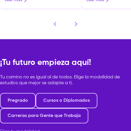
Leer más
Leer más
un momento de expansión. Ya no se
suma una nueva oport
limita a documentar la realidad:
proyección internacion
dialoga con el archivo, la instalación y
comunidad gracias al 
otros lenguajes para interrogar la
firmado con IED Kunstha
memoria, la identidad y el territorio.
institución que forma pa
Esa búsqueda […]
Europeo di Design (IED)
¡Tu futuro empieza aquí!
Tu camino no es igual al de todos. Elige la modalidad de
estudios que mejor se adapte a ti.
Pregrado
Cursos o Diplomados
Carreras para Gente que Trabaja