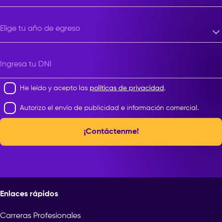
Elige tu año de egreso
Elige tu año de egreso
Ingresa tu DNI
He leído y acepto las
políticas de privacidad
.
Autorizo el envío de publicidad e información comercial.
¡Contáctenme!
Enlaces rápidos
Carreras Profesionales