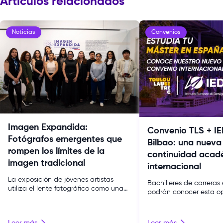
Artículos relacionados
Noticias
Convenios
Imagen Expandida:
Convenio TLS + IE
Fotógrafos emergentes que
Bilbao: una nueva
rompen los límites de la
continuidad acad
imagen tradicional
internacional
La exposición de jóvenes artistas
Bachilleres de carreras 
utiliza el lente fotográfico como una
podrán conocer esta o
herramienta de exploración
para acceder a un mást
conceptual y de expresión cultural. La
español bajo la modali
fotografía contemporánea atraviesa
descuento exclusivo. T