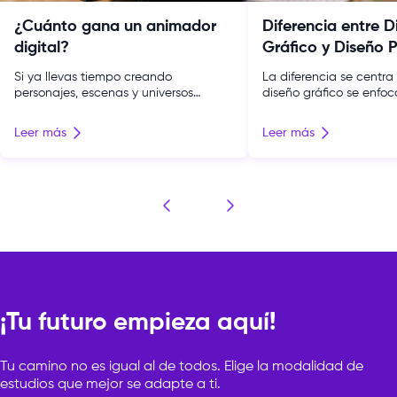
¿Cuánto gana un animador
Diferencia entre D
digital?
Gráfico y Diseño P
Si ya llevas tiempo creando
La diferencia se centra
personajes, escenas y universos
diseño gráfico se enfoc
completos, tu verdadera pregunta no
comunicar con claridad
es si puedes vivir de esto, sino hasta
visual; el diseño publici
Leer más
Leer más
dónde puedes llegar. Según el diario
a persuadir, posicionar
Gestión, un animador junior en Perú
resultados dentro de 
arranca entre S/1,000 y S/1,500, los
Ambos trabajan con cre
perfiles intermedios alcanzan los
herramientas visuales y
S/3,000, y los profesionales senior o
de marca, pero no bus
líderes de proyecto pueden llegar […]
exactamente lo mismo. 
elegir una carrera, esta 
¡Tu futuro empieza aquí!
Tu camino no es igual al de todos. Elige la modalidad de
estudios que mejor se adapte a ti.