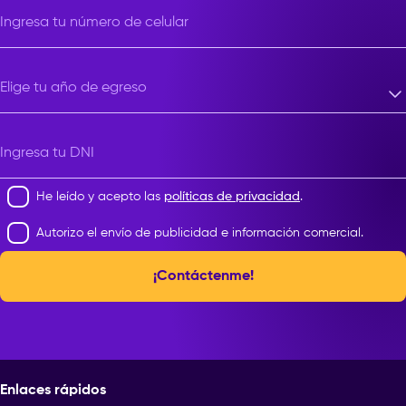
Ingresa tu número de celular
Elige tu año de egreso
Elige tu año de egreso
Ingresa tu DNI
He leído y acepto las
políticas de privacidad
.
Autorizo el envío de publicidad e información comercial.
¡Contáctenme!
Enlaces rápidos