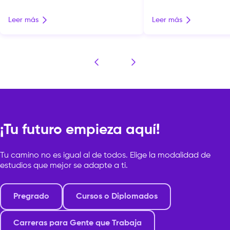
conceptual y de expresión cultural. La
español bajo la modali
fotografía contemporánea atraviesa
descuento exclusivo. T
Leer más
Leer más
un momento de expansión. Ya no se
suma una nueva oport
limita a documentar la realidad:
proyección internacion
dialoga con el archivo, la instalación y
comunidad gracias al 
otros lenguajes para interrogar la
firmado con IED Kunstha
memoria, la identidad y el territorio.
institución que forma pa
Esa búsqueda […]
Europeo di Design (IED)
¡Tu futuro empieza aquí!
Tu camino no es igual al de todos. Elige la modalidad de
estudios que mejor se adapte a ti.
Pregrado
Cursos o Diplomados
Carreras para Gente que Trabaja