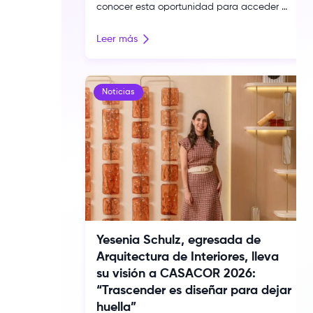
conocer esta oportunidad para acceder a
un máster oficial en español bajo la
modalidad 4+1 con un descuento exclusivo.
Leer más
Toulouse Lautrec suma una nueva
oportunidad de proyección internacional
para su comunidad gracias al convenio
firmado con IED Kunsthal Bilbao, institución
Noticias
que forma parte del Istituto Europeo di
Design (IED), reconocido […]
Yesenia Schulz, egresada de
Arquitectura de Interiores, lleva
su visión a CASACOR 2026:
“Trascender es diseñar para dejar
huella”