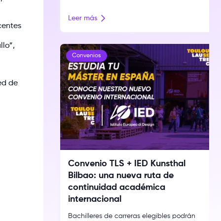
exploración conceptual y de expresión
cultural. La fotografía contemporánea
Leer más
atraviesa un momento de expansión. Ya no
centes
se limita a documentar la realidad: dialoga
con el archivo, la instalación y otros
llo”,
lenguajes para interrogar la memoria, la
Convenios
identidad y el territorio. Esa búsqueda […]
ed de
Convenio TLS + IED Kunsthal
Bilbao: una nueva ruta de
continuidad académica
internacional
Bachilleres de carreras elegibles podrán