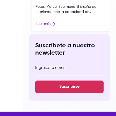
Fotos: Marcel Suurmond El diseño de
interiores tiene la capacidad de
transformar espacios, despertar emociones,
construir memorias y dejar una marca en
Leer más
quienes los habitan. Bajo esa premisa,
Yesenia Schulz, egresada de la carrera de
Arquitectura de Interiores de nuestra
escuela, presentó Trascender en CASACOR
Suscríbete a nuestro
Perú 2026, una propuesta que invita a
newsletter
experimentar el diseño […]
Ingresa tu email
Suscribirse