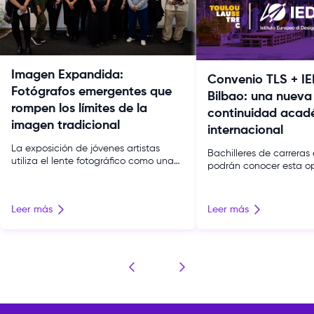
Imagen Expandida:
Convenio TLS + IE
Fotógrafos emergentes que
Bilbao: una nueva
rompen los límites de la
continuidad acad
imagen tradicional
internacional
La exposición de jóvenes artistas
Bachilleres de carreras 
utiliza el lente fotográfico como una
podrán conocer esta o
herramienta de exploración
para acceder a un mást
conceptual y de expresión cultural. La
español bajo la modali
fotografía contemporánea atraviesa
descuento exclusivo. T
Leer más
Leer más
un momento de expansión. Ya no se
suma una nueva oport
limita a documentar la realidad:
proyección internacion
dialoga con el archivo, la instalación y
comunidad gracias al 
otros lenguajes para interrogar la
firmado con IED Kunstha
memoria, la identidad y el territorio.
institución que forma pa
Esa búsqueda […]
Europeo di Design (IED)