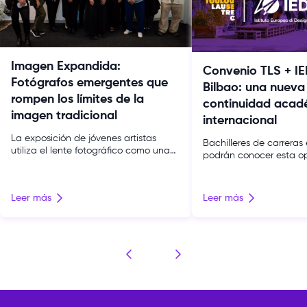
Imagen Expandida:
Convenio TLS + IE
Fotógrafos emergentes que
Bilbao: una nueva
rompen los límites de la
continuidad acad
imagen tradicional
internacional
La exposición de jóvenes artistas
Bachilleres de carreras 
utiliza el lente fotográfico como una
podrán conocer esta o
herramienta de exploración
para acceder a un mást
conceptual y de expresión cultural. La
español bajo la modali
fotografía contemporánea atraviesa
descuento exclusivo. T
Leer más
Leer más
un momento de expansión. Ya no se
suma una nueva oport
limita a documentar la realidad:
proyección internacion
dialoga con el archivo, la instalación y
comunidad gracias al 
otros lenguajes para interrogar la
firmado con IED Kunstha
memoria, la identidad y el territorio.
institución que forma pa
Esa búsqueda […]
Europeo di Design (IED)