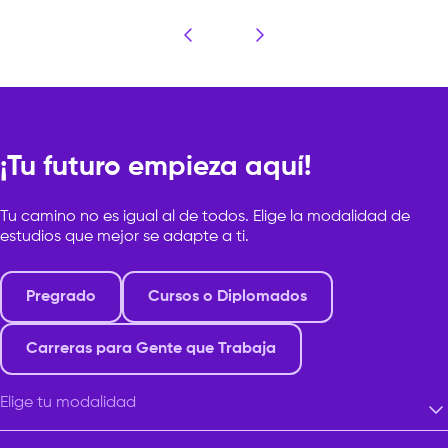
otros lenguajes para interrogar la
firmado con IED Kunstha
memoria, la identidad y el territorio.
institución que forma pa
Esa búsqueda […]
Europeo di Design (IED)
¡Tu futuro empieza aquí!
Tu camino no es igual al de todos. Elige la modalidad de
estudios que mejor se adapte a ti.
Pregrado
Cursos o Diplomados
Carreras para Gente que Trabaja
Elige tu modalidad
Elige tu modalidad