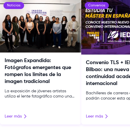
Noticias
Convenios
Imagen Expandida:
Convenio TLS + IE
Fotógrafos emergentes que
Bilbao: una nueva
rompen los límites de la
continuidad acad
imagen tradicional
internacional
La exposición de jóvenes artistas
Bachilleres de carreras 
utiliza el lente fotográfico como una
podrán conocer esta o
herramienta de exploración
para acceder a un mást
conceptual y de expresión cultural. La
español bajo la modali
fotografía contemporánea atraviesa
descuento exclusivo. T
Leer más
Leer más
un momento de expansión. Ya no se
suma una nueva oport
limita a documentar la realidad:
proyección internacion
dialoga con el archivo, la instalación y
comunidad gracias al 