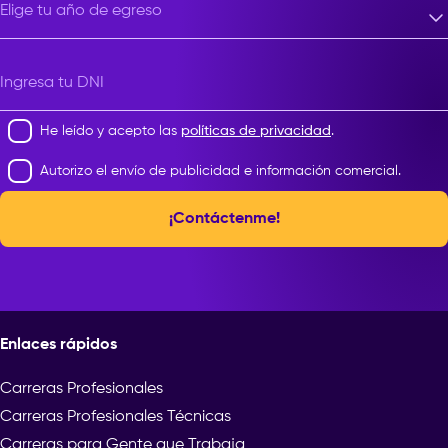
Elige tu año de egreso
Elige tu año de egreso
Ingresa tu DNI
He leído y acepto las
políticas de privacidad
.
Autorizo el envío de publicidad e información comercial.
¡Contáctenme!
Enlaces rápidos
Carreras Profesionales
Carreras Profesionales Técnicas
Carreras para Gente que Trabaja