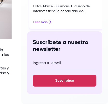
Fotos: Marcel Suurmond El diseño de
interiores tiene la capacidad de
transformar espacios, despertar emociones,
construir memorias y dejar una marca en
Leer más
quienes los habitan. Bajo esa premisa,
Yesenia Schulz, egresada de la carrera de
Arquitectura de Interiores de nuestra
escuela, presentó Trascender en CASACOR
Suscríbete a nuestro
Perú 2026, una propuesta que invita a
newsletter
experimentar el diseño […]
da
a las
Ingresa tu email
tes y
piso y
Suscribirse