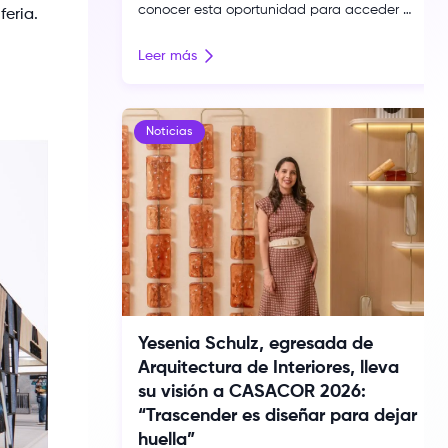
conocer esta oportunidad para acceder a
feria.
un máster oficial en español bajo la
modalidad 4+1 con un descuento exclusivo.
Leer más
Toulouse Lautrec suma una nueva
oportunidad de proyección internacional
para su comunidad gracias al convenio
firmado con IED Kunsthal Bilbao, institución
Noticias
que forma parte del Istituto Europeo di
Design (IED), reconocido […]
Yesenia Schulz, egresada de
Arquitectura de Interiores, lleva
su visión a CASACOR 2026:
“Trascender es diseñar para dejar
huella”