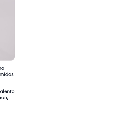
ra
omidas
talento
ión,