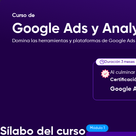
Curso de
Google Ads y Analy
Domina
las
herramientas
y
plataformas
de
Google
Ads
Duración 3 meses
Al culminar
Certificaci
Google A
Sílabo del curso
Módulo 1