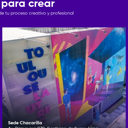
 para crear
de
tu
proceso
creativo
y
profesional
Sede Chacarilla