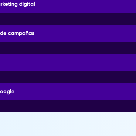
keting digital
n de campañas
google