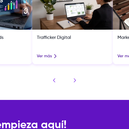
ds
Trafficker Digital
Marke
Ver más
Ver m
 empieza aquí!