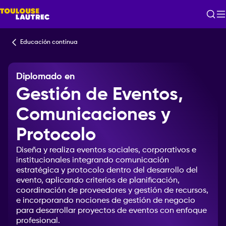
Educación continua
Diplomado en
Gestión de Eventos,
Comunicaciones y
Protocolo
Diseña
y
realiza
eventos
sociales,
corporativos
e
institucionales
integrando
comunicación
estratégica
y
protocolo
dentro
del
desarrollo
del
evento,
aplicando
criterios
de
planificación,
coordinación
de
proveedores
y
gestión
de
recursos,
e
incorporando
nociones
de
gestión
de
negocio
para
desarrollar
proyectos
de
eventos
con
enfoque
profesional.