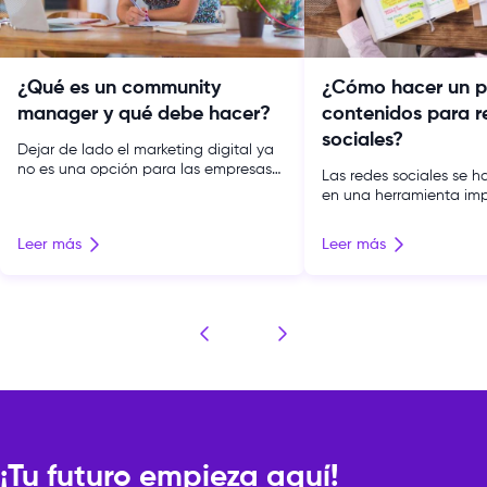
¿Qué es un community
¿Cómo hacer un p
manager y qué debe hacer?
contenidos para r
sociales?
Dejar de lado el marketing digital ya
no es una opción para las empresas
Las redes sociales se h
que quieren crecer y ser más
en una herramienta imp
competitivas. El marketing digital se
para muchas empresas. 
ha convertido en una parte
vez más personas optan
Leer más
Leer más
fundamental de la estrategia de
un curso de creación d
mercadotecnia de cualquier negocio
digitales para aprovech
que pretende sobrevivir en el contexto
potencial de estos medi
comercial actual. El marketing digital
saber más sobre este t
se compone de varios pilares […]
llegado al lugar correct
siguiente artículo, te e
¡Tu futuro empieza aquí!