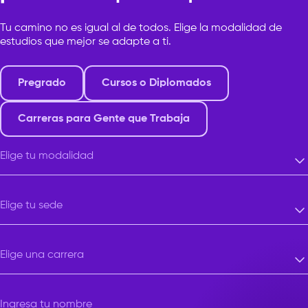
Tu camino no es igual al de todos. Elige la modalidad de
estudios que mejor se adapte a ti.
Pregrado
Cursos o Diplomados
Carreras para Gente que Trabaja
Elige tu modalidad
Elige tu modalidad
Elige tu sede
Elige tu sede
Elige una carrera
Elige una carrera
Ingresa tu nombre