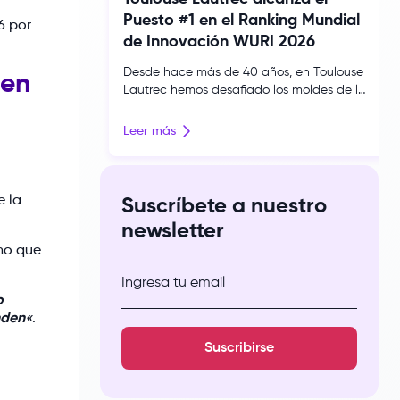
Puesto #1 en el Ranking Mundial
6 por
de Innovación WURI 2026
Desde hace más de 40 años, en Toulouse
 en
Lautrec hemos desafiado los moldes de la
educación tradicional, convencidos de que
la creatividad es la fuerza más poderosa
Leer más
para transformar realidades. Hoy, ese
compromiso trasciende fronteras: nuestra
institución ha hecho historia al ser
reconocida en el prestigioso Ranking WURI
e la
Suscríbete a nuestro
2026 (World University Rankings for
newsletter
Innovation) destacando […]
ino que
Ingresa tu email
o
nden
«
.
Suscribirse