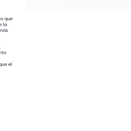
co que
e la
 más
,
nto
que el