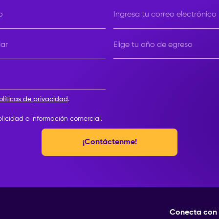
o
Ingresa tu correo electrónico
Elige tu año de egreso
lar
Elige tu año de egreso
olíticas de privacidad
.
blicidad e información comercial.
¡Contáctenme!
Conecta con 