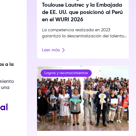
Toulouse Lautrec y la Embajada
de EE. UU. que posicionó al Perú
en el WURI 2026
La competencia realizada en 2023
garantizó la descentralización del talento
juvenil y la creación de un videojuego
educativo con impacto real. Este modelo
Leer más
de innovación pública y académica llevó a
la institución al puesto 29 global en el
as a la
ranking World University Rankings for
Innovation 2026. El talento creativo está
Logros y reconocimientos
repartido por todo el Perú, pero […]
miento
e una
al