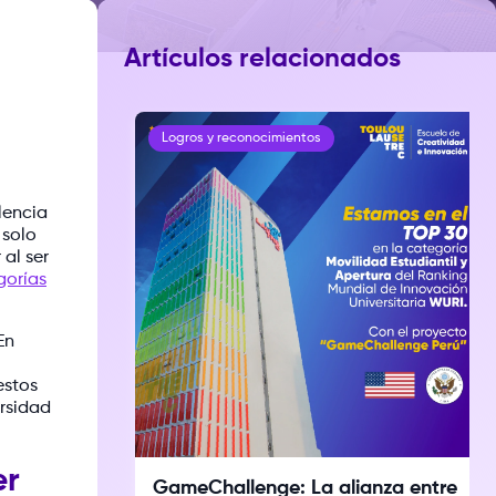
Artículos relacionados
Logros y reconocimientos
lencia
 solo
al ser
gorías
En
estos
ersidad
er
GameChallenge: La alianza entre