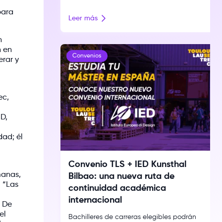
exploración conceptual y de expresión
para
cultural. La fotografía contemporánea
Leer más
atraviesa un momento de expansión. Ya no
se limita a documentar la realidad: dialoga
n
con el archivo, la instalación y otros
n en
lenguajes para interrogar la memoria, la
Convenios
erar y
identidad y el territorio. Esa búsqueda […]
ec,
D,
dad; él
Convenio TLS + IED Kunsthal
manas,
Bilbao: una nueva ruta de
 “Las
continuidad académica
internacional
. De
el
Bachilleres de carreras elegibles podrán