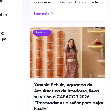
ón
conocer esta oportunidad para acceder a
un máster oficial en español bajo la
modalidad 4+1 con un descuento exclusivo.
Leer más
ablo
Toulouse Lautrec suma una nueva
oportunidad de proyección internacional
para su comunidad gracias al convenio
firmado con IED Kunsthal Bilbao, institución
Noticias
500
que forma parte del Istituto Europeo di
 que
Design (IED), reconocido […]
Yesenia Schulz, egresada de
Arquitectura de Interiores, lleva
su visión a CASACOR 2026:
“Trascender es diseñar para dejar
huella”