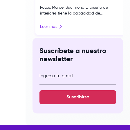
Fotos: Marcel Suurmond El diseño de
interiores tiene la capacidad de
transformar espacios, despertar emociones,
construir memorias y dejar una marca en
Leer más
quienes los habitan. Bajo esa premisa,
Yesenia Schulz, egresada de la carrera de
Arquitectura de Interiores de nuestra
escuela, presentó Trascender en CASACOR
Suscríbete a nuestro
Perú 2026, una propuesta que invita a
newsletter
experimentar el diseño […]
Ingresa tu email
Suscribirse