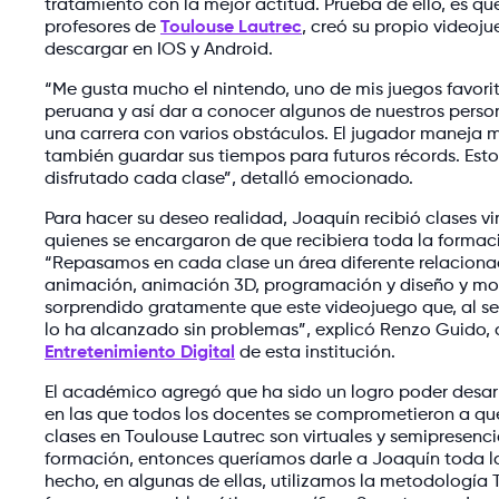
tratamiento con la mejor actitud. Prueba de ello, es q
profesores de
Toulouse Lautrec
, creó su propio videoju
descargar en IOS y Android.
“Me gusta mucho el nintendo, uno de mis juegos favorit
peruana y así dar a conocer algunos de nuestros person
una carrera con varios obstáculos. El jugador maneja m
también guardar sus tiempos para futuros récords. Es
disfrutado cada clase”, detalló emocionado.
Para hacer su deseo realidad, Joaquín recibió clases vi
quienes se encargaron de que recibiera toda la formac
“Repasamos en cada clase un área diferente relacionad
animación, animación 3D, programación y diseño y mode
sorprendido gratamente que este videojuego que, al ser
lo ha alcanzado sin problemas”, explicó Renzo Guido
Entretenimiento Digital
de esta institución.
El académico agregó que ha sido un logro poder desarr
en las que todos los docentes se comprometieron a q
clases en Toulouse Lautrec son virtuales y semipresenc
formación, entonces queríamos darle a Joaquín toda la 
hecho, en algunas de ellas, utilizamos la metodología To