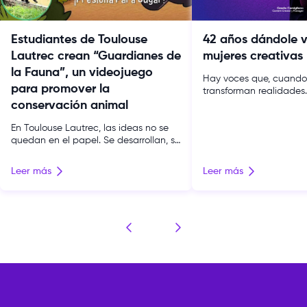
Estudiantes de Toulouse
42 años dándole 
Lautrec crean “Guardianes de
mujeres creativas
la Fauna”, un videojuego
Hay voces que, cuando
para promover la
transforman realidades.
de Toulouse Lautrec, e
conservación animal
son mayoría: hoy, el 58
En Toulouse Lautrec, las ideas no se
comunidad estudiantil 
quedan en el papel. Se desarrollan, se
Miles de futuras directo
cuestionan y se transforman en
diseñadoras, estratega
experiencias reales. Estudiantes de la
emprendedoras que no
Leer más
Leer más
carrera de Videojuegos y
creatividad: la usan par
Entretenimiento Digital desarrollaron
camino. Y aun así, afuera
Guardianes de la Fauna, un
[…]
videojuego educativo que busca
generar conciencia sobre la
conservación animal a partir del
entorno de Margarita Zoo, en alianza
[…]