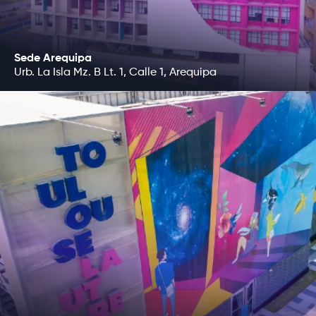
Planificar crecimiento y 
Sede Arequipa
Urb. La Isla Mz. B Lt. 1, Calle 1, Arequipa
¿Qué emprendimientos 
realizar al finalizar la c
Tienda o marca de e-
(especialización en E-B
Business y E-Commerce