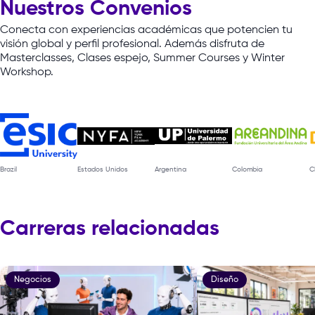
Nuestros Convenios
Conecta
con
experiencias
académicas
que
potencien
tu
visión
global
y
perfil
profesional.
Además
disfruta
de
Masterclasses,
Clases
espejo,
Summer
Courses
y
Winter
Workshop.
Brazil
Estados Unidos
Argentina
Colombia
C
Carreras relacionadas
Negocios
Diseño