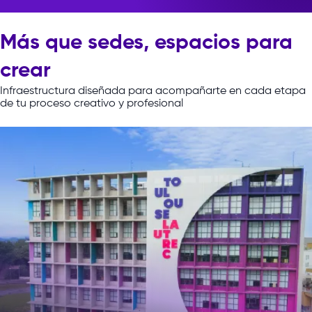
Más que sedes, espacios para
Con estos eventos, reafirmamos
nuestro compromiso con formar
crear
Diseñar y validar soluci
profesionales creativos e innovadores,
con pensamiento estratégico, que
Infraestructura
diseñada
para
acompañarte
en
cada
etapa
transforman realidades agregando
de
tu
proceso
creativo
y
profesional
valor.
Tomar decisiones con B
Intelligence & Analytic
herramientas como: Pow
Analytics, Semrush.
Dirigir operaciones y l
digitales.