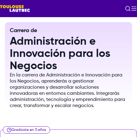
Carrera de
Administración e
Innovación para los
Negocios
En
la
carrera
de
Administración
e
Innovación
para
los
Negocios,
aprenderás
a
gestionar
organizaciones
y
desarrollar
soluciones
innovadoras
en
entornos
cambiantes.
Integrarás
administración,
tecnología
y
emprendimiento
para
crear,
transformar
y
escalar
negocios.
Gradúate en 3 años