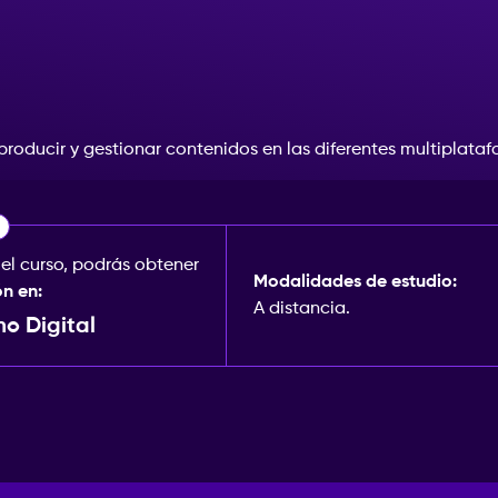
producir
y
gestionar
contenidos
en
las
diferentes
multiplataf
 el curso, podrás obtener
Modalidades de estudio:
ón en:
A distancia.
mo Digital