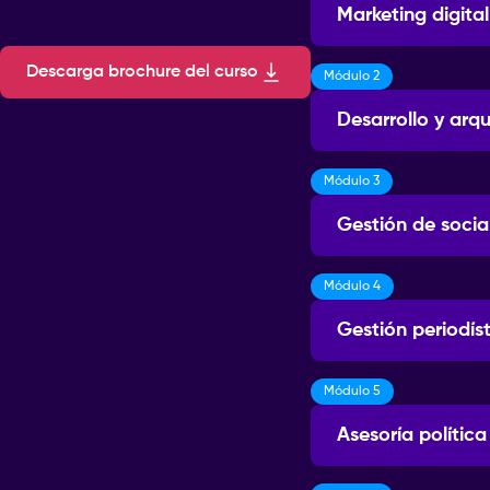
Marketing digital
Descarga brochure del curso
Módulo 2
Sesiones: 3
Desarrollo y arq
Módulo 3
Sesiones: 3
Gestión de socia
Módulo 4
Sesiones: 3
Gestión periodís
Módulo 5
Sesiones: 3
Asesoría política