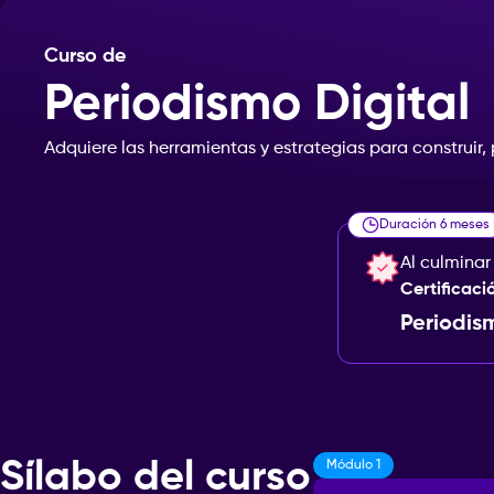
Curso de
Periodismo Digital
Adquiere
las
herramientas
y
estrategias
para
construir,
Duración 6 meses
Al culminar
Certificaci
Periodis
Sílabo del curso
Módulo 1