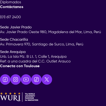
aumentar las ventas me
Diplomados
seguimiento de los esfu
Contáctanos
mercadeo. La informaci
recopila sirve para gest
(01) 617 2400
presupuestos e identifi
innecesarios en las ca
4. Es rentable y económico
Sede Javier Prado
Av. Javier Prado Oeste 980, Magdalena del Mar, Lima, Perú
Sede Chacarilla
A continuación, te exp
La publicidad en los medios digitales
detalle cuál es la func
Av. Primavera 970, Santiago de Surco, Lima, Perú
es mucho más económica en
uno de estos gráficos:
comparación con los medios de
Sede Arequipa
difusión tradicionales. Asimismo, existe
Urb. La Isla Mz. B Lt. 1, Calle 1, Arequipa
una gran variedad de anuncios que
Ref: a una cuadra del C.C. Outlet Arauco
ofrecen diferentes opciones de pago,
Conecta con Toulouse
de modo que se pueden elaborar
presupuestos flexibles. Por esta razón,
podemos decir que realizar anuncios
1. De reorientación
en medios sociales es bastante
rentable.
Los píxeles de reorienta
centran en el comporta
Las campañas de anuncios como el
usuarios que visitan tu 
pago por clic (PPC) y Facebook Ads