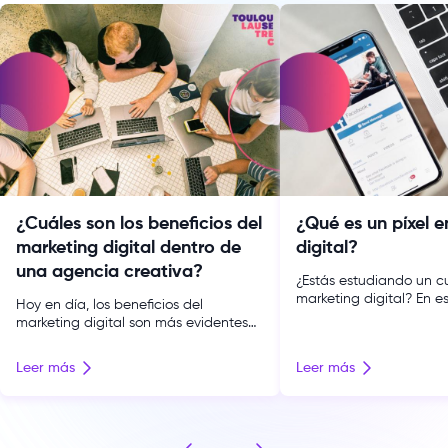
¿Cuáles son los beneficios del
¿Qué es un píxel 
marketing digital dentro de
digital?
una agencia creativa?
¿Estás estudiando un c
marketing digital? En e
Hoy en día, los beneficios del
probable que hayas ap
marketing digital son más evidentes
términos nuevos, pero 
que nunca. Las empresas y
muy familiarizado con e
organizaciones de distintos sectores
Leer más
Leer más
exactamente de qué se
aprovechan las numerosas
oportunidades que ofrecen la
tecnología y el internet para crecer
con ayuda de la publicidad. Por ello,
Por ello, para ayudarte