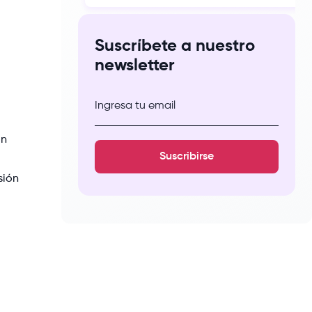
redefiniendo los límites del arte y llevando
la cultura peruana a nuevos horizontes. En
este blog, te invitamos a descubrir a 5
Suscríbete a nuestro
artistas contemporáneos peruanos que […]
newsletter
Ingresa tu email
on
Suscribirse
sión