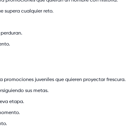
 para promociones que quieran un nombre con historia.
e supera cualquier reto.
 perduran.
ento.
a promociones juveniles que quieren proyectar frescura.
rsiguiendo sus metas.
ueva etapa.
 momento.
nto.