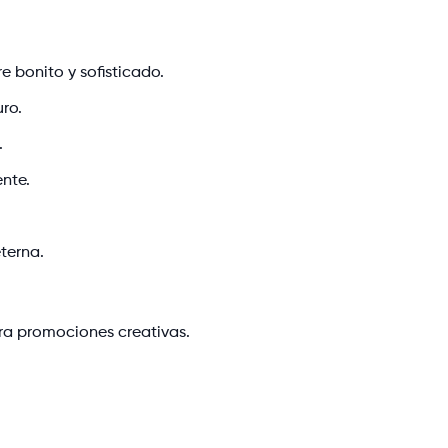
e bonito y sofisticado.
uro.
.
ente.
terna.
para promociones creativas.