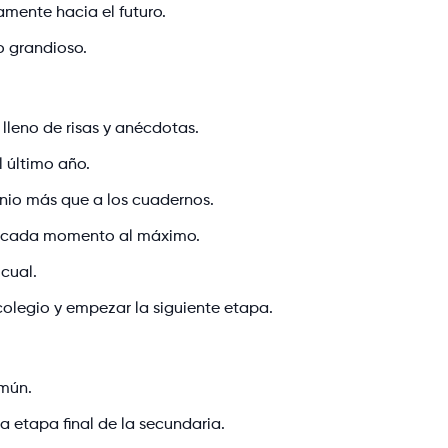
amente hacia el futuro.
o grandioso.
lleno de risas y anécdotas.
l último año.
enio más que a los cuadernos.
an cada momento al máximo.
cual.
colegio y empezar la siguiente etapa.
omún.
a etapa final de la secundaria.