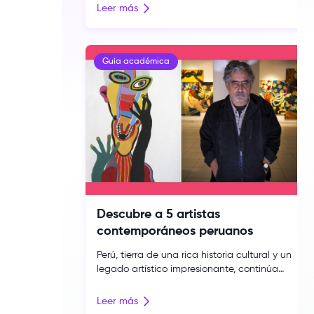
Toulouse Lautrec creemos que sí. Desde
Leer más
hace más de 40 años, acompañamos a
nuestros estudiantes a desarrollar su
talento y transformar su pasión en una
carrera con propósito, generando un
Guía académica
impacto positivo en la sociedad, […]
Descubre a 5 artistas
contemporáneos peruanos
Perú, tierra de una rica historia cultural y un
legado artístico impresionante, continúa
sorprendiendo con el talento de sus
artistas contemporáneos. Estos creadores,
Leer más
llenos de innovación y visión, están