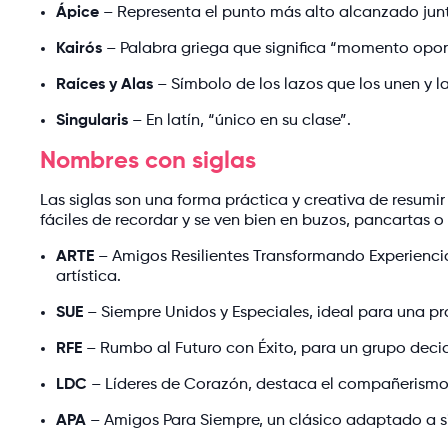
Ápice
– Representa el punto más alto alcanzado jun
Kairós
– Palabra griega que significa “momento opor
Raíces y Alas
– Símbolo de los lazos que los unen y la 
Singularis
– En latín, “único en su clase”.
Nombres con siglas
Las siglas son una forma práctica y creativa de resum
fáciles de recordar y se ven bien en buzos, pancartas o
ARTE
– Amigos Resilientes Transformando Experiencia
artística.
SUE
– Siempre Unidos y Especiales, ideal para una p
RFE
– Rumbo al Futuro con Éxito, para un grupo decid
LDC
– Líderes de Corazón, destaca el compañerismo 
APA
– Amigos Para Siempre, un clásico adaptado a si