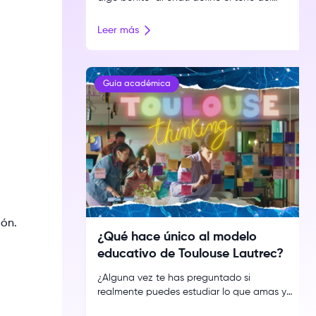
equipo, motiva a todos los integrantes y
refuerza el sentido de pertenencia. Aquí
Leer más
encontrarás ideas para nombres
organizadas por estilo (creativos, graciosos
y minimalistas), por audiencia (juveniles,
universitarios y de colegio) y por idioma.
Guía académica
También incluimos fórmulas para crear […]
ión.
¿Qué hace único al modelo
educativo de Toulouse Lautrec?
¿Alguna vez te has preguntado si
realmente puedes estudiar lo que amas y
convertirlo en tu forma de vida? En