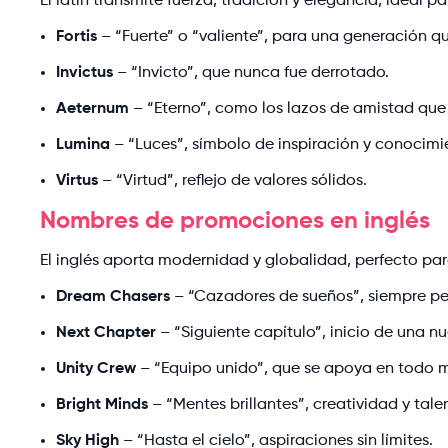
El latín transmite fuerza, tradición y elegancia, ideal
Fortis
– “Fuerte” o “valiente”, para una generación qu
Invictus
– “Invicto”, que nunca fue derrotado.
Aeternum
– “Eterno”, como los lazos de amistad que
Lumina
– “Luces”, símbolo de inspiración y conocimi
Virtus
– “Virtud”, reflejo de valores sólidos.
Nombres de promociones en inglés
El inglés aporta modernidad y globalidad, perfecto par
Dream Chasers
– “Cazadores de sueños”, siempre pe
Next Chapter
– “Siguiente capítulo”, inicio de una n
Unity Crew
– “Equipo unido”, que se apoya en todo
Bright Minds
– “Mentes brillantes”, creatividad y tale
Sky High
– “Hasta el cielo”, aspiraciones sin límites.