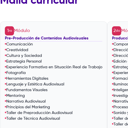
Malla curricular
1
Módulo
2
Mó
ro
do
Pre-Producción de Contenidos Audiovisuales
Producci
Comunicación
Compor
Creatividad
Direcci
Cultura y Sociedad
Direcci
Estrategia Personal
Edición
Experiencia Formativa en Situación Real de Trabajo
Estrate
Fotografía
Experie
Herramientas Digitales
Formaci
Lenguaje y Estética Audiovisual
Ilumina
Fundamentos Visuales
Intelig
Mentoring
Investi
Narrativa Audiovisual
Narrativ
Principios del Marketing
Proceso
Taller de Preproducción Audiovisual
Sonido 
Taller de Técnica Audiovisual
Taller 
Taller 