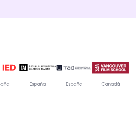
paña
España
España
Canadá