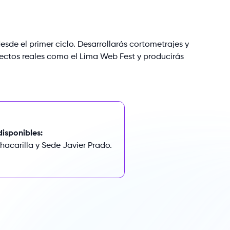
esde
el
primer
ciclo.
Desarrollarás
cortometrajes
y
ectos
reales
como
el
Lima
Web
Fest
y
producirás
isponibles:
acarilla y Sede Javier Prado.