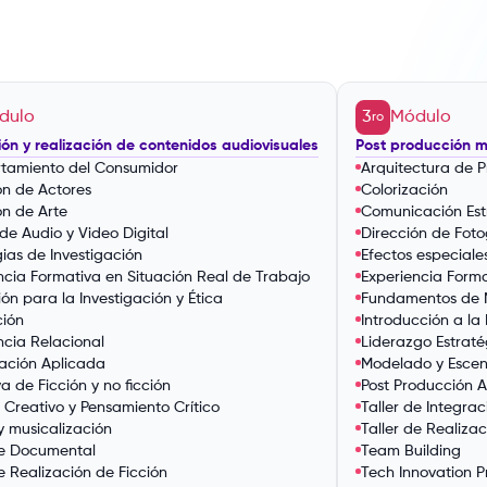
dulo
3
Módulo
ro
ón y realización de contenidos audiovisuales
Post producción m
tamiento del Consumidor
Arquitectura de 
ón de Actores
Colorización
ón de Arte
Comunicación Est
 de Audio y Video Digital
Dirección de Foto
gias de Investigación
Efectos especiale
ncia Formativa en Situación Real de Trabajo
Experiencia Forma
ón para la Investigación y Ética
Fundamentos de 
ción
Introducción a la
encia Relacional
Liderazgo Estraté
gación Aplicada
Modelado y Escen
a de Ficción y no ficción
Post Producción A
 Creativo y Pensamiento Crítico
Taller de Integra
y musicalización
Taller de Realiza
de Documental
Team Building
de Realización de Ficción
Tech Innovation P