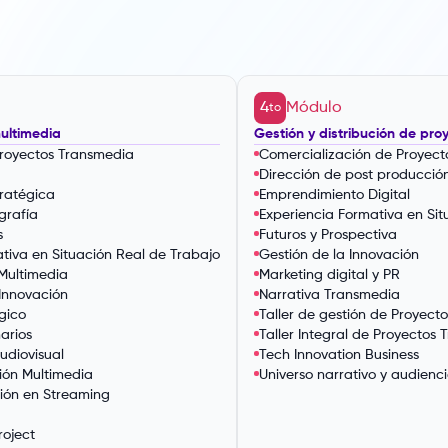
4
Módulo
to
ultimedia
Gestión y distribución de pr
Proyectos Transmedia
Comercialización de Proyect
Dirección de post producció
ratégica
Emprendimiento Digital
grafía
Experiencia Formativa en Sit
s
Futuros y Prospectiva
tiva en Situación Real de Trabajo
Gestión de la Innovación
Multimedia
Marketing digital y PR
 Innovación
Narrativa Transmedia
gico
Taller de gestión de Proyect
arios
Taller Integral de Proyectos
udiovisual
Tech Innovation Business
ción Multimedia
Universo narrativo y audienc
ción en Streaming
roject