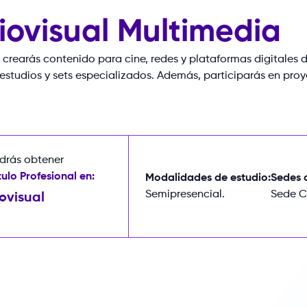
ovisual Multimedia
crearás
contenido
para
cine,
redes
y
plataformas
digitales
d
estudios
y
sets
especializados.
Además,
participarás
en
proy
odrás obtener
tulo Profesional en:
Modalidades de estudio:
Sedes d
Semipresencial.
Sede Ch
ovisual