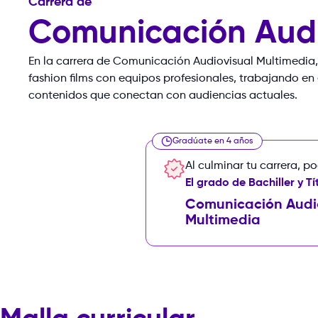
Carrera de
Comunicación Audi
En
la
carrera
de
Comunicación
Audiovisual
Multimedia,
fashion
films
con
equipos
profesionales,
trabajando
en
contenidos
que
conectan
con
audiencias
actuales.
Gradúate en 4 años
Al culminar tu carrera, p
El grado de Bachiller y Tí
Comunicación Audi
Multimedia