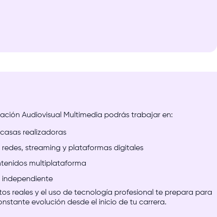
ación
Audiovisual
Multimedia
podrás
trabajar
en:
 casas realizadoras
redes, streaming y plataformas digitales
ntenidos multiplataforma
 independiente
tos
reales
y
el
uso
de
tecnología
profesional
te
prepara
para
onstante
evolución
desde
el
inicio
de
tu
carrera.