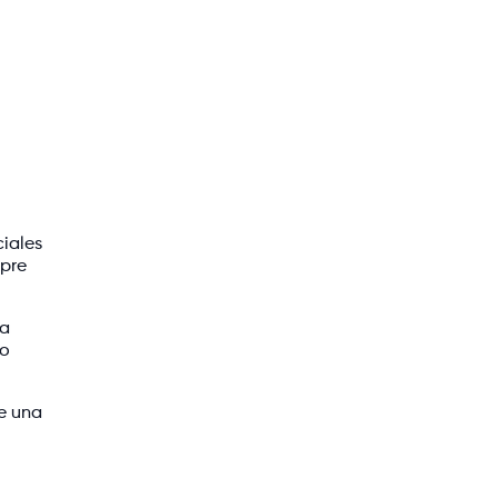
ciales
mpre
ra
lo
e una