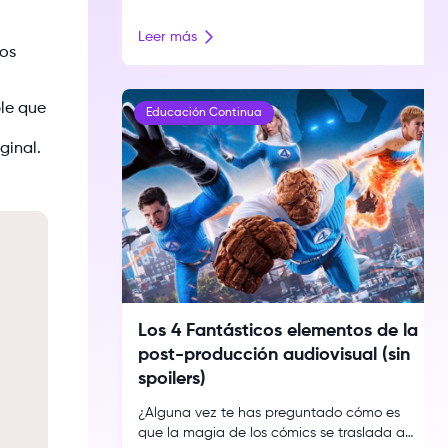
trabajar más horas ni cruzar los dedos: es
ordenar tus finanzas, construir tu propia
Leer más
presencia digital y tomar decisiones con un
nos
método claro. En esta guía tienes 10
estrategias concretas para pasar de
ble que
«sobrevivir cada mes» a escalar tu […]
Educación Continua
ginal.
Los 4 Fantásticos elementos de la
post-producción audiovisual (sin
spoilers)
¿Alguna vez te has preguntado cómo es
que la magia de los cómics se traslada a