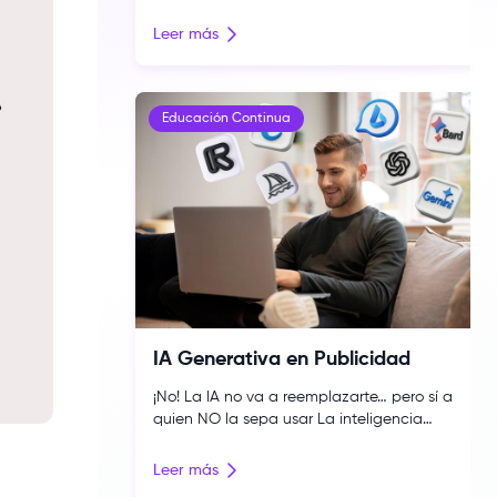
la pantalla grande? Muchos podrían
pensar que el talento de grandes figuras
Leer más
de Hollywood resulta suficiente para lograr
el impacto esperado, sobre todo en
películas de acción y superhéroes, pero la
realidad es que hay todo un equipo detrás
Educación Continua
[…]
IA Generativa en Publicidad
¡No! La IA no va a reemplazarte… pero sí a
quien NO la sepa usar La inteligencia
artificial generativa (IAG) está
revolucionando la publicidad digital al
Leer más
permitir crear contenido original —como