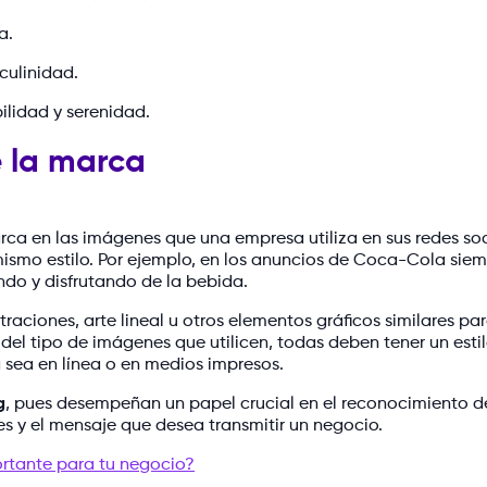
za.
sculinidad.
bilidad y serenidad.
e la marca
arca en las imágenes que una empresa utiliza en sus redes so
 mismo estilo. Por ejemplo, en los anuncios de Coca-Cola sie
ndo y disfrutando de la bebida.
raciones, arte lineal u otros elementos gráficos similares pa
del tipo de imágenes que utilicen, todas deben tener un esti
 sea en línea o en medios impresos.
g
, pues desempeñan un papel crucial en el reconocimiento d
es y el mensaje que desea transmitir un negocio.
ortante para tu negocio?