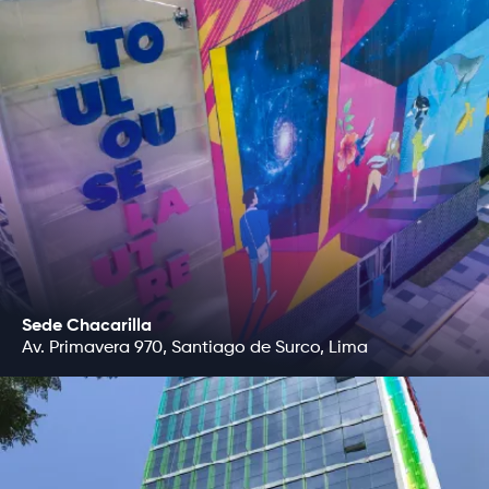
de los espectadores. Todos estos
problemas pueden evitarse revisando
y editando el audio de antemano.
Logic Pro X viene con t
características básicas
necesitarás en un edito
también tiene funcione
Recuerda que esta etapa consiste
avanzadas, incluyendo
básicamente en garantizar que la
de coincidir automátic
audiencia escuche lo que tú quieres
tiempo de las diferente
que escuche. Es decir, que las voces
proyecto utilizando Sm
de los actores y actrices se oigan con
claridad y que no se perciban sonidos
extraños, como el zumbido de los
equipos o el susurro de una persona.
Sede Chacarilla
3. Audacity
Av. Primavera 970, Santiago de Surco, Lima
2. Añade calidad y seriedad a tus
Audacity es gratuito y e
proyectos
en el software más fác
accesible para cualqui
empezar con la edición
Tiene casi todas las car