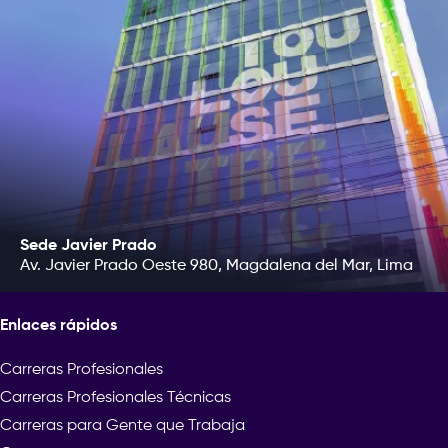
Si un video tiene una mala calidad de
que necesitarás.
audio, corres el riesgo de que los
espectadores no se tomen el tiempo
de verlo. En cambio, editar de forma
correcta el audio de un video puede
Hay una gran cantidad
hacerlo más atractivo. Así que, incluso
incluyendo bajos, agudo
si aún no eres un experto, lo mejor es
eliminación de ruido y
trabajar en este aspecto para añadir
de eso, Audacity tambi
calidad y seriedad a tus proyectos y
herramientas de anális
generar una buena impresión en la
buscador de ritmo, bus
audiencia.
silencio, buscador de s
Sede Javier Prado
Av. Javier Prado Oeste 980, Magdalena del Mar, Lima
Para ser una aplicación
también es multiplataf
sorprendentemente tie
Importancia de la edición de video en
funciones. Cuenta con
Enlaces rápidos
un proyecto audiovisual
herramienta envolvente
herramienta de cambio
Carreras Profesionales
más.
Carreras Profesionales Técnicas
Carreras para Gente que Trabaja
Además, como la mayor