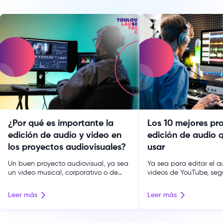
¿Por qué es importante la
Los 10 mejores p
edición de audio y video en
edición de audio 
los proyectos audiovisuales?
usar
Un buen proyecto audiovisual, ya sea
Ya sea para editar el a
un video musical, corporativo o de
videos de YouTube, segu
cualquier otro tipo, debe seguir 3
esperanzador en la indu
etapas: preproducción, producción y
estudiar una carrera d
Leer más
Leer más
postproducción. Si estás estudiando
audiovisual o solo para
un curso de producción audiovisual o
tonos de llamada para t
estás interesado en hacerlo, sin duda
conocer algún tipo de 