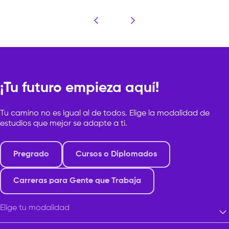
una de las disciplinas con mayor
jóvenes egresados alre
proyección y capacidad de
1,897 mensuales, con u
emprendimiento. Creatividad
varía […]
Estratégica: Más allá de la […]
¡Tu futuro empieza aquí!
Tu camino no es igual al de todos. Elige la modalidad de
estudios que mejor se adapte a ti.
Pregrado
Cursos o Diplomados
Carreras para Gente que Trabaja
Elige tu modalidad
Elige tu modalidad