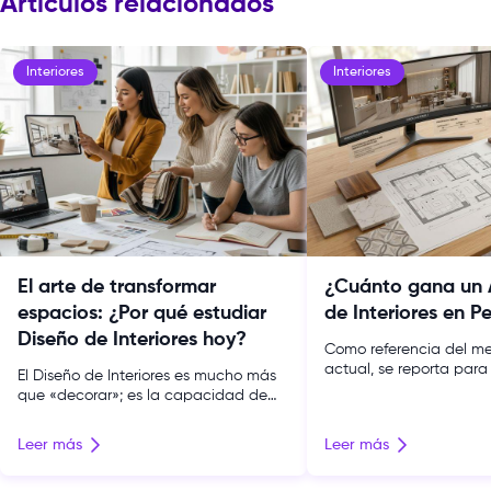
Artículos relacionados
Interiores
Interiores
El arte de transformar
¿Cuánto gana un 
espacios: ¿Por qué estudiar
de Interiores en P
Diseño de Interiores hoy?
Como referencia del me
actual, se reporta para
El Diseño de Interiores es mucho más
de interiores un sueldo
que «decorar»; es la capacidad de
S/ 1,639 mensuales en P
transformar un espacio físico en una
portal de empleos Inde
experiencia con sentido. En un mundo
Leer más
Leer más
paralelo, otros portale
donde el sector inmobiliario crece día
Carrera (Minedu) muest
a día, esta carrera se posiciona como
“Arquitectura y Urbanis