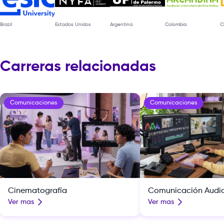
Brazil
Estados Unidos
Argentina
Colombia
C
Carreras relacionadas
Comunicaciones
Comunicaciones
Cinematografía
Comunicación Audio
Ver mas
Ver mas