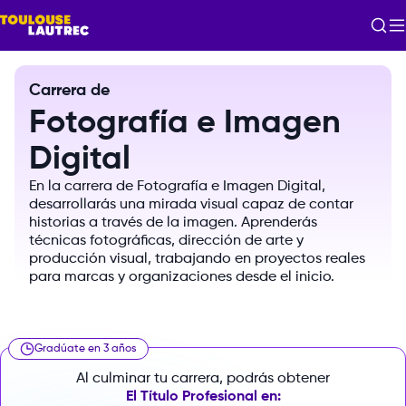
Carrera de
Fotografía e Imagen
Digital
En
la
carrera
de
Fotografía
e
Imagen
Digital,
desarrollarás
una
mirada
visual
capaz
de
contar
historias
a
través
de
la
imagen.
Aprenderás
técnicas
fotográficas,
dirección
de
arte
y
producción
visual,
trabajando
en
proyectos
reales
para
marcas
y
organizaciones
desde
el
inicio.
Gradúate en 3 años
Al culminar tu carrera, podrás obtener
El Título Profesional en: