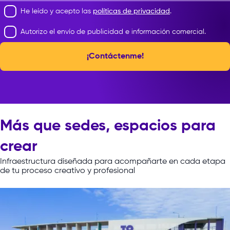
de una imagen.
He leído y acepto las
políticas de privacidad
.
Consejo n. ° 2: Usa el l
Autorizo el envío de publicidad e información comercial.
distancia focal adecua
toma que tienes en me
¡Contáctenme!
Marianella nos brinda cinco
Tu elección de lente de
interesantes razones para
perspectiva de tus fot
profesionalizarte y estudiar fotografía:
significativa. Los fotógr
profesionales han domi
de determinar qué entr
Más que sedes, espacios para
encuadre y que estará 
crear
Infraestructura
diseñada
para
acompañarte
en
cada
etapa
En un sentido real, usar
de
tu
proceso
creativo
y
profesional
Contar historias visuales únicas. La
teleobjetivo nos permitir
fotografía es un medio excepcional
escena de forma natura
para contar historias. Cada imagen
acercará a lo que que
captura un momento en el tiempo y
fotografiar, sin la nece
comunica emociones, conceptos e
que acercarnos. Un len
historias de manera única. A través de
la sensación de espacio
ella, los estudiantes aprenden a crear
ángulo de visión es may