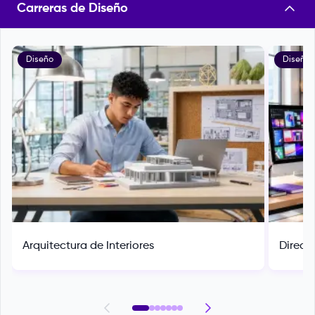
Carreras de Diseño
Diseño
Diseño
Arquitectura de Interiores
Direcc