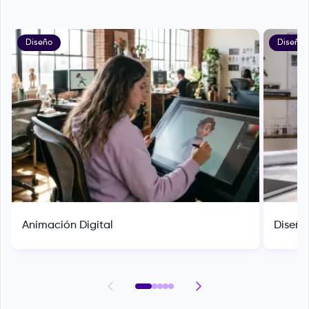
Diseño
Diseño
Animación Digital
Diseño 