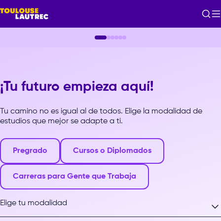
INICIO DE CLASES 24 DE
AGOSTO
Empieza a estudiar la carrera que te
apasiona.
Asegura tu vacante hoy
FALTAN:
¡Tu futuro empieza aquí!
16
16
39
:
:
DÍAS
HRS
MIN
Tu camino no es igual al de todos. Elige la modalidad de
estudios que mejor se adapte a ti.
¡QUIERO MÁS INFORMACIÓN!
Pregrado
Cursos o Diplomados
Carreras para Gente que Trabaja
Elige tu modalidad