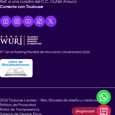
Ref: a una cuadra del C.C. Outlet Arauco
Conecta con Toulouse
N° 1 en el Ranking Mundial de Innovación Universitaria 2026.
¿En q
2026 Toulouse Lautrec - Perú (Escuela de diseño y creatividad)
Política de Privacidad
Portal de Transparencia
¡Regístrate!
Sistema de Gestión Ética