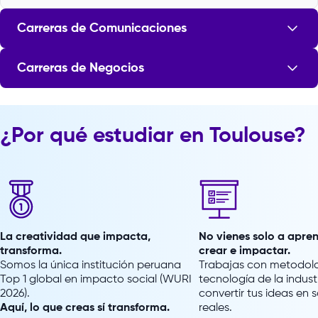
Carreras de Comunicaciones
Carreras de Negocios
Comunicaciones
Comuni
Negocios
Negoci
¿Por qué estudiar en Toulouse?
La creatividad que impacta,
No vienes solo a apren
transforma.
crear e impactar.
Somos la única institución peruana
Trabajas con metodolo
Comunicación Audiovisual Multimedia
Fotogr
Top 1 global en impacto social (WURI
tecnología de la indust
2026).
convertir tus ideas en 
Direcc
Aquí, lo que creas sí transforma.
reales.
Marketing Estratégico e Innovación
Sosten