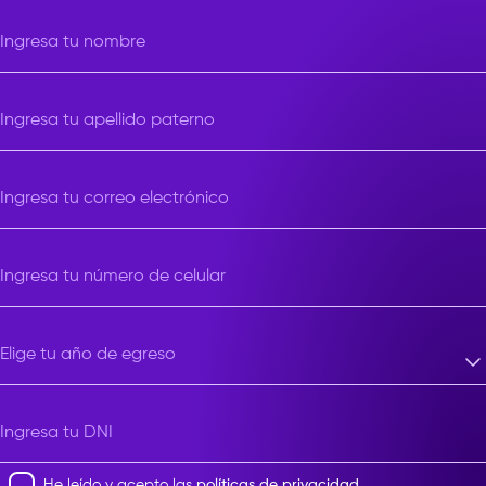
Elige una carrera
Ingresa tu nombre
Ingresa tu apellido paterno
Ingresa tu correo electrónico
Ingresa tu número de celular
Elige tu año de egreso
Elige tu año de egreso
Ingresa tu DNI
He leído y acepto las
políticas de privacidad
.