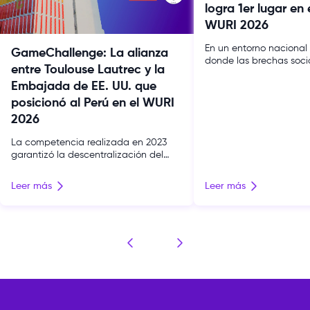
logra 1er lugar en 
WURI 2026
En un entorno nacional
GameChallenge: La alianza
donde las brechas soc
entre Toulouse Lautrec y la
la falta de acceso tecn
Embajada de EE. UU. que
el futuro de miles de jó
culminar la secundaria
posicionó al Perú en el WURI
tiene el deber de conve
2026
puente hacia la equida
esta realidad, nuestros
La competencia realizada en 2023
docentes de Toulouse 
garantizó la descentralización del
asumieron el compromi
talento juvenil y la creación de un
[…]
videojuego educativo con impacto
Leer más
Leer más
real. Este modelo de innovación
pública y académica llevó a la
institución al puesto 29 global en el
ranking World University Rankings for
Innovation 2026. El talento creativo
está repartido por todo el Perú, pero
[…]