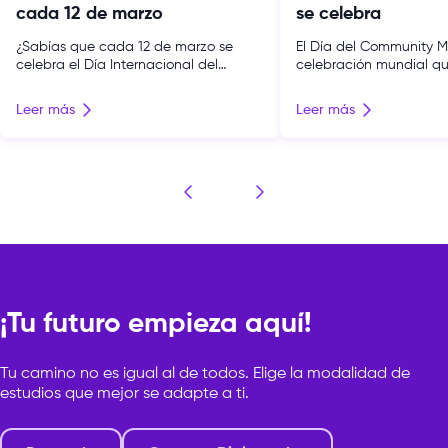
cada 12 de marzo
se celebra
¿Sabías que cada 12 de marzo se
El Día del Community 
celebra el Día Internacional del
celebración mundial q
Tuitero? Esta fecha reconoce el
quienes gestionan com
impacto de Twitter en nuestra
cuidan la interacción 
Leer más
Leer más
comunicación. Descubre en este
en redes sociales. Más 
artículo su origen, evolución y
se trata de diseñar estr
relevancia actual Si te apasiona
contenido útil y medir 
cómo las redes sociales evolucionan y
impactan el negocio. S
quieres crear estrategias digitales
evaluando estudiar o d
exitosas, podrías explorar nuestra
social media en Perú, es
carrera de Publicidad y Medios […]
¡Tu futuro empieza aquí!
Tu camino no es igual al de todos. Elige la modalidad de
estudios que mejor se adapte a ti.