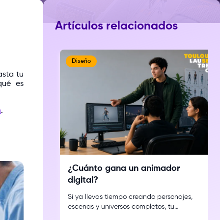
Artículos relacionados
Diseño
asta tu
qué es
a
.
¿Cuánto gana un animador
digital?
Si ya llevas tiempo creando personajes,
escenas y universos completos, tu
verdadera pregunta no es si puedes vivir