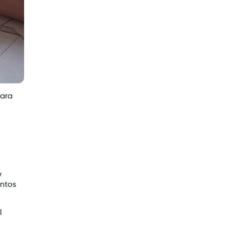
para
y
entos
l