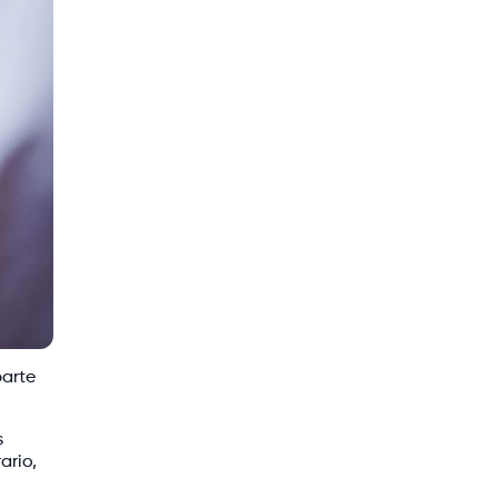
parte
s
ario,