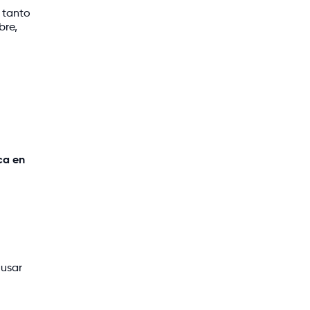
a tanto
bre,
ca en
 usar