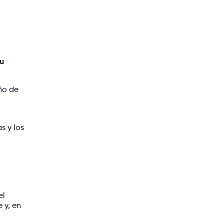
u
ño de
s y los
el
 y, en