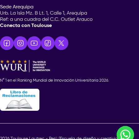
Sede Arequipa
Urb. La Isla Mz. B Lt. 1, Calle 1, Arequipa
Ref: a una cuadra del C.C. Outlet Arauco
Conecta con Toulouse
N° 1 en el Ranking Mundial de Innovación Universitaria 2026.
¿En q
2026 Toulouse Lautrec - Perú (Escuela de diseño y creatividad)