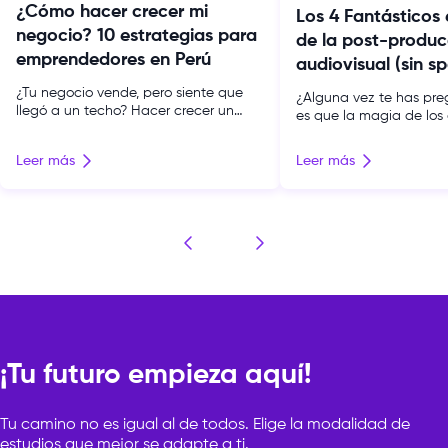
¿Cómo hacer crecer mi
Los 4 Fantásticos
negocio? 10 estrategias para
de la post-produc
emprendedores en Perú
audiovisual (sin sp
¿Tu negocio vende, pero siente que
¿Alguna vez te has pr
llegó a un techo? Hacer crecer un
es que la magia de los
negocio no es trabajar más horas ni
traslada a la pantalla
cruzar los dedos: es ordenar tus
Muchos podrían pensar 
Leer más
Leer más
finanzas, construir tu propia presencia
de grandes figuras de 
digital y tomar decisiones con un
resulta suficiente para l
método claro. En esta guía tienes 10
impacto esperado, sobr
estrategias concretas para pasar de
películas de acción y s
«sobrevivir cada mes» a escalar tu […]
pero la realidad es qu
equipo detrás […]
¡Tu futuro empieza aquí!
Tu camino no es igual al de todos. Elige la modalidad de
estudios que mejor se adapte a ti.