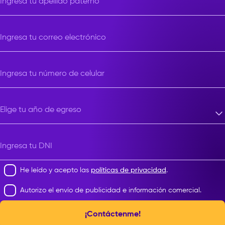
Ingresa tu apellido paterno
Ingresa tu correo electrónico
Ingresa tu número de celular
Elige tu año de egreso
Elige tu año de egreso
Ingresa tu DNI
He leído y acepto las
políticas de privacidad
.
Autorizo el envío de publicidad e información comercial.
¡Contáctenme!